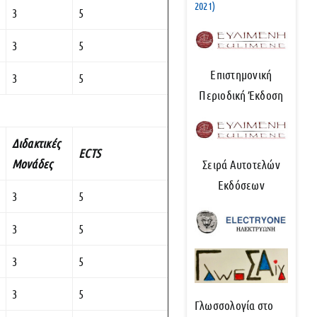
2021)
3
5
3
5
Επιστημονική
3
5
Περιοδική Έκδοση
Διδακτικές
ECTS
Μονάδες
Σειρά Αυτοτελών
Εκδόσεων
3
5
3
5
3
5
3
5
Γλωσσολογία στο