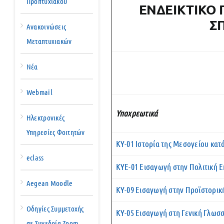
Προπτυχιακού
ΕΝΔΕΙΚΤΙΚΟ
Σ
Ανακοινώσεις
Μεταπτυχιακών
Νέα
Webmail
Υποχρεωτικά
Ηλεκτρονικές
Υπηρεσίες Φοιτητών
ΚΥ-01 Ιστορία της Μεσογείου κατ
eclass
ΚΥΕ-01 Εισαγωγή στην Πολιτική 
Aegean Moodle
ΚΥ-09 Εισαγωγή στην Προϊστορικ
Οδηγίες Συμμετοχής
ΚΥ-05 Εισαγωγή στη Γενική Γλωσ
σε Συνεδρία Zoom