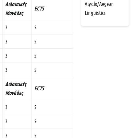
Αιγαίο/Aegean
Διδακτικές
ECTS
Linguistics
Μονάδες
3
5
3
5
3
5
3
5
Διδακτικές
ECTS
Μονάδες
3
5
3
5
3
5