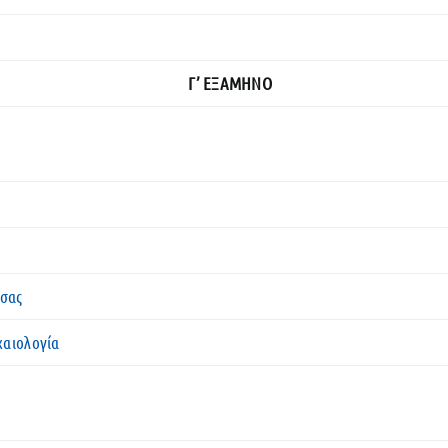
Γ’ ΕΞΑΜΗΝΟ
σσας
χαιολογία