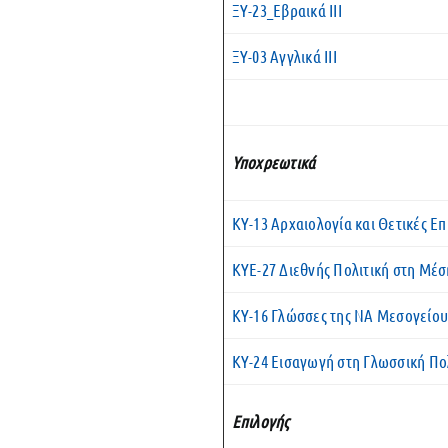
ΞΥ-23_Εβραικά ΙII
ΞΥ-03 Αγγλικά ΙII
Υποχρεωτικά
ΚΥ-13 Αρχαιολογία και Θετικές Επ
ΚΥΕ-27 Διεθνής Πολιτική στη Μέ
ΚΥ-16 Γλώσσες της ΝΑ Μεσογείο
ΚΥ-24 Εισαγωγή στη Γλωσσική Πο
Επιλογής