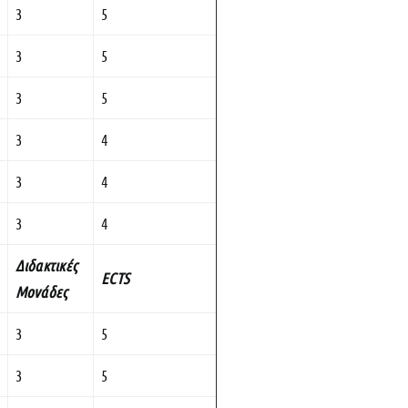
3
5
3
5
3
5
3
4
3
4
3
4
Διδακτικές
ECTS
Μονάδες
3
5
3
5