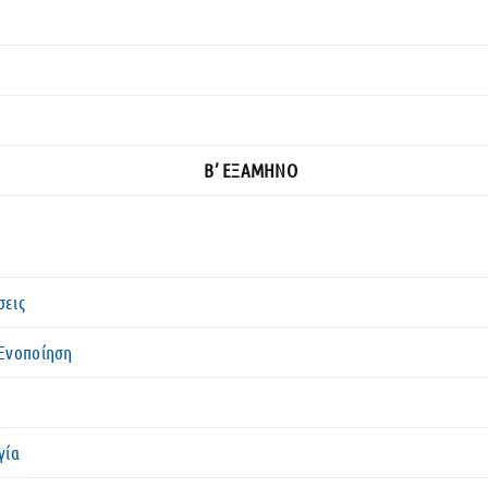
Β’ ΕΞΑΜΗΝΟ
σεις
 Ενοποίηση
γία