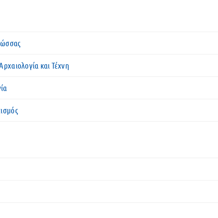
Γλώσσας
Αρχαιολογία και Τέχνη
γία
τισμός