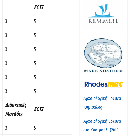
ECTS
3
5
3
5
3
5
3
5
3
5
3
5
Αρχαιολογική Έρευνα
Διδακτικές
Κυμισάλας
ECTS
Μονάδες
Αρχαιολογική Έρευνα
3
5
στο Καστρούλι (2016-