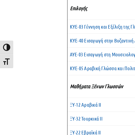
Επιλογής
ΚΥΕ-03 Γέννηση και Εξέλιξη της 
ΚΥΕ-40 Εισαγωγή στην Βυζαντινή 
Εναλλαγή Υψηλής Αντίθεσης
ΑΥΕ-03 Εισαγωγή στη Μουσειολο
Εναλλαγή Μεγέθους Γραμμάτων
ΚΥΕ-05 Αραβική Γλώσσα και Πολι
Μαθήματα Ξένων Γλωσσών
ΞΥ-12 Αραβικά ΙΙ
ΞΥ-32 Τουρκικά ΙΙ
ΞΥ-22 Εβραϊκά ΙΙ