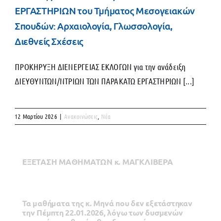
ΕΡΓΑΣΤΗΡΙΩΝ του Τμήματος Μεσογειακών
Σπουδών: Αρχαιολογία, Γλωσσολογία,
Διεθνείς Σχέσεις
ΠΡΟΚΗΡΥΞΗ ΔΙΕΝΕΡΓΕΙΑΣ ΕΚΛΟΓΩΝ για την ανάδειξη
ΔΙΕΥΘΥΝΤΩΝ/ΝΤΡΙΩΝ ΤΩΝ ΠΑΡΑΚΑΤΩ ΕΡΓΑΣΤΗΡΙΩΝ [...]
12 Μαρτίου 2026
|
Ανακοινώσεις
,
Νέα
ΕΞΕΤΑΣΗ ΜΑΘΗΜΑΤΩΝ κ. ΜΑΓΚΛΙΒΕΡΑ
Τα μαθήματα της κ. Μηνά που δεν εξετάστηκαν
την Πέμπτη 22.01.2026, λόγω των δυσμενών