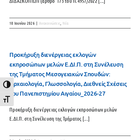
ΔΙΔΑΣΚΟΝΤΩΝ (άρθρο 173 του Ν.4957/2022 [...]
10 Ιουνίου 2026
|
Ανακοινώσεις
,
Νέα
Προκήρυξη διενέργειας εκλογών
εκπροσώπων μελών Ε.ΔΙ.Π. στη Συνέλευση
της Τμήματος Μεσογειακών Σπουδών:
Αρχαιολογία, Γλωσσολογία, Διεθνείς Σχέσεις
Εναλλαγή Υψηλής Αντίθεσης
του Πανεπιστημίου Αιγαίου_2026-27
Εναλλαγή Μεγέθους Γραμμάτων
Προκήρυξη διενέργειας εκλογών εκπροσώπων μελών
Ε.ΔΙ.Π. στη Συνέλευση της Τμήματος [...]