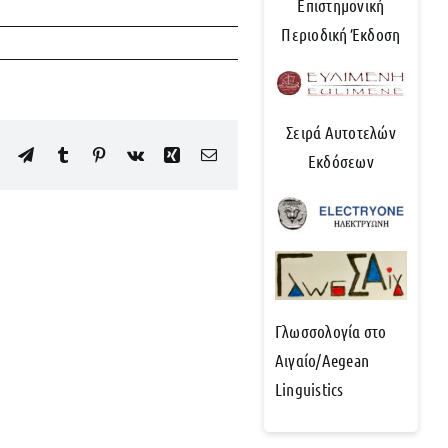
Επιστημονική
Περιοδική Έκδοση
Σειρά Αυτοτελών
edIn
WhatsApp
Telegram
Tumblr
Pinterest
Vk
Xing
Email
Εκδόσεων
Γλωσσολογία στο
Αιγαίο/Aegean
Linguistics