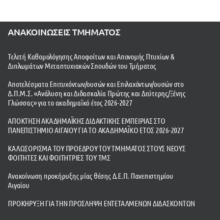
ΑΝΑΚΟΙΝΩΣΕΙΣ ΤΜΗΜΑΤΟΣ
Τελετή Καθομολόγησης Αποφοίτων και Απονομής Πτυχίων &
Διπλωμάτων Μεταπτυχιακών Σπουδών του Τμήματος
Αποτελέσματα Επιτυχόντων/ουσών και Επιλαχόντων/ουσών στο
Δ.Π.Μ.Σ. «Ανάλυση και Διδασκαλία Πρώτης και Δεύτερης/Ξένης
Γλώσσας» για το ακαδημαϊκό έτος 2026-2027
ΑΠΟΚΤΗΣΗ ΑΚΑΔΗΜΑΪΚΗΣ ΔΙΔΑΚΤΙΚΗΣ ΕΜΠΕΙΡΙΑΣ ΣΤΟ
ΠΑΝΕΠΙΣΤΗΜΙΟ ΑΙΓΑΙΟΥ ΓΙΑ ΤΟ ΑΚΑΔΗΜΑΪΚΟ ΕΤΟΣ 2026-2027
ΚΑΛΩΣΟΡΙΣΜΑ ΤΟΥ ΠΡΟΕΔΡΟΥ ΤΟΥ ΤΜΗΜΑΤΟΣ ΣΤΟΥΣ ΝΕΟΥΣ
ΦΟΙΤΗΤΕΣ ΚΑΙ ΦΟΙΤΗΤΡΙΕΣ ΤΟΥ ΤΜΣ
Ανακοίνωση προκήρυξης μίας θέσης Δ.Ε.Π. Πανεπιστημίου
Αιγαίου
ΠΡΟΚΗΡΥΞΗ ΓΙΑ ΤΗΝ ΠΡΟΣΛΗΨΗ ΕΝΤΕΤΑΛΜΕΝΩΝ ΔΙΔΑΣΚΟΝΤΩΝ