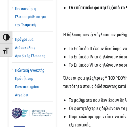
Οι επί πτυχίω φοιτητές (από τ
Πιστοποίηση
Γλωσσομάθειας για
την Τουρκική
Η δήλωση των ξενόγλωσσων μαθημά
Εναλλαγή Υψηλής Αντίθεσης
Πρόγραμμα
Διδασκαλίας
Το Επίπεδο ΙΙ έχουν δικαίωμα ν
Εναλλαγή Μεγέθους Γραμμάτων
Αραβικής Γλώσσας
Το Επίπεδο IV το δηλώνουν όσοι 
Το Επίπεδο VI το δηλώνουν όσοι 
Πολιτική Ανοιχτής
Όλοι οι φοιτητές/τριες ΥΠΟΧΡΕΟΥ
Πρόσβασης
ταυτότητα στους διδάσκοντες κατά
Πανεπιστημίου
Αιγαίου
Τα μαθήματα που δεν έχουν δηλ
Οι φοιτητές/τριες δηλώνουν τα
Παρακαλούμε φροντίστε να κάν
εξεταστικής.