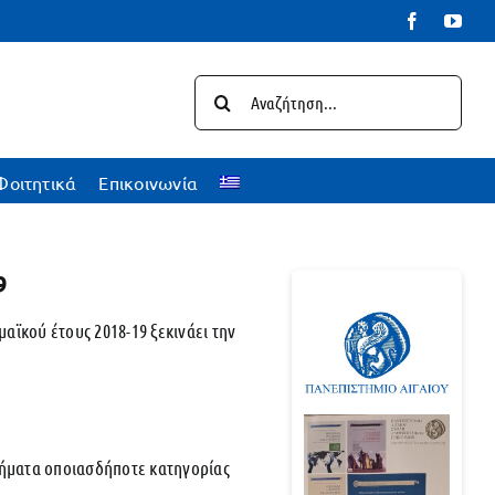
Facebook
You
Αναζήτηση
για:
Φοιτητικά
Επικοινωνία
9
ϊκού έτους 2018-19 ξεκινάει την
θήματα οποιασδήποτε κατηγορίας