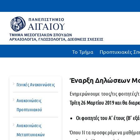
Μετάβαση
στο
περιεχόμενο
To Τμήμα
Προπτυχιακές Σπ
Έναρξη Δηλώσεων Μα
Γενικές Ανακοινώσεις
Ενημερώνουμε τους/τις φοιτητές/
Ανακοινώσεις
Τρίτη 26 Μαρτίου 2019 και θα διαρκ
Προπτυχιακού
Οι φοιτητές του Α’ έτους (Β’ ε
Ανακοινώσεις
Όπου Ν τα προσφερόμενα μαθήματα
Μεταπτυχιακών