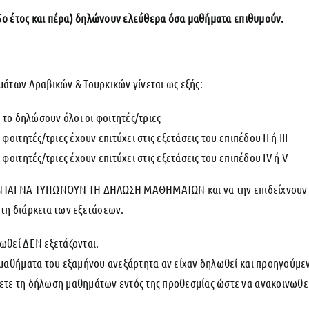
ο 5ο έτος και πέρα) δηλώνουν ελεύθερα όσα μαθήματα επιθυμούν.
των Αραβικών & Τουρκικών γίνεται ως εξής:
α το δηλώσουν όλοι οι φοιτητές/τριες
φοιτητές/τριες έχουν επιτύχει στις εξετάσεις του επιπέδου IΙ ή ΙII
φοιτητές/τριες έχουν επιτύχει στις εξετάσεις του επιπέδου ΙV ή V
ΝΤΑΙ ΝΑ ΤΥΠΩΝΟΥΝ ΤΗ ΔΗΛΩΣΗ ΜΑΘΗΜΑΤΩΝ και να την επιδείχνουν μα
 τη διάρκεια των εξετάσεων.
ωθεί ΔΕΝ εξετάζονται.
 μαθήματα του εξαμήνου ανεξάρτητα αν είχαν δηλωθεί και προηγούμεν
ετε τη δήλωση μαθημάτων εντός της προθεσμίας ώστε να ανακοινωθεί