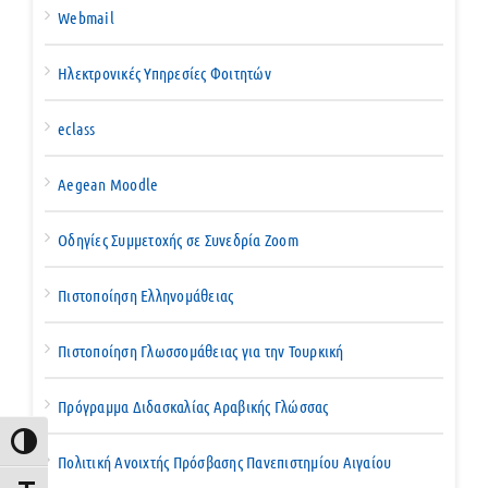
Webmail
Ηλεκτρονικές Υπηρεσίες Φοιτητών
eclass
Aegean Moodle
Οδηγίες Συμμετοχής σε Συνεδρία Zoom
Πιστοποίηση Ελληνομάθειας
Πιστοποίηση Γλωσσομάθειας για την Τουρκική
Πρόγραμμα Διδασκαλίας Αραβικής Γλώσσας
Εναλλαγή Υψηλής Αντίθεσης
Πολιτική Ανοιχτής Πρόσβασης Πανεπιστημίου Αιγαίου