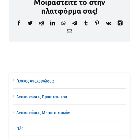
Μοιραστείτε το στην
πλατφόρμα σας!
Facebook
Twitter
Reddit
LinkedIn
WhatsApp
Telegram
Tumblr
Pinterest
Vk
Xing
Email
Γενικές Ανακοινώσεις
Ανακοινώσεις Προπτυχιακού
Ανακοινώσεις Μεταπτυχιακών
Νέα