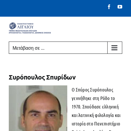
Μετάβαση
Facebook
You
στο
περιεχόμενο
Μετάβαση σε ...
Συρόπουλος Σπυρίδων
Ο Σπύρος Συρόπουλος
γεννήθηκε στη Ρόδο το
1970. Σπούδασε ελληνική
και λατινική φιλολογία και
ιστορία στο Πανεπιστήμιο