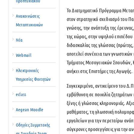
Προπτυχιακού
Το Διατμηματικό Πρόγραμμα Μεταπ
Ανακοινώσεις
στον στρατηγικό σχεδιασμό του Πα
Μεταπτυχιακών
γνώσης, την ανάπτυξη της έρευνας
της χώρας, στην υψηλού επιπέδου 
Νέα
διδασκαλίας της γλώσσας (πρώτης
αποτελεί συνέχεια των γνωστικών
Webmail
Τμήματος Μεσογειακών Σπουδών, Κ
Ηλεκτρονικές
ανήκει στις Επιστήμες της Αγωγής.
Υπηρεσίες Φοιτητών
Συγκεκριμένα, αντικείμενο του Δ.Π
εμβάθυνση σε ποικιλία ζητημάτων 
eclass
ξένης ή γλώσσας κληρονομιάς. Αξι
Aegean Moodle
μαθήματος, τη γλωσσική πολυμορφ
εργαλείων για την περεταίρω ανάπ
Οδηγίες Συμμετοχής
σύγχρονες προσεγγίσεις για την αν
σε Συνεδρία Zoom