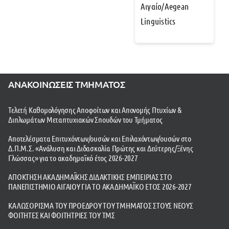
Αιγαίο/Aegean
Linguistics
ΑΝΑΚΟΙΝΩΣΕΙΣ ΤΜΗΜΑΤΟΣ
Τελετή Καθομολόγησης Αποφοίτων και Απονομής Πτυχίων &
Διπλωμάτων Μεταπτυχιακών Σπουδών του Τμήματος
Αποτελέσματα Επιτυχόντων/ουσών και Επιλαχόντων/ουσών στο
Δ.Π.Μ.Σ. «Ανάλυση και Διδασκαλία Πρώτης και Δεύτερης/Ξένης
Γλώσσας» για το ακαδημαϊκό έτος 2026-2027
ΑΠΟΚΤΗΣΗ ΑΚΑΔΗΜΑΪΚΗΣ ΔΙΔΑΚΤΙΚΗΣ ΕΜΠΕΙΡΙΑΣ ΣΤΟ
ΠΑΝΕΠΙΣΤΗΜΙΟ ΑΙΓΑΙΟΥ ΓΙΑ ΤΟ ΑΚΑΔΗΜΑΪΚΟ ΕΤΟΣ 2026-2027
ΚΑΛΩΣΟΡΙΣΜΑ ΤΟΥ ΠΡΟΕΔΡΟΥ ΤΟΥ ΤΜΗΜΑΤΟΣ ΣΤΟΥΣ ΝΕΟΥΣ
ΦΟΙΤΗΤΕΣ ΚΑΙ ΦΟΙΤΗΤΡΙΕΣ ΤΟΥ ΤΜΣ