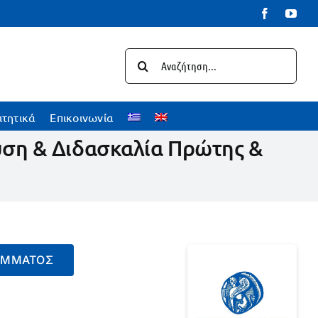
Facebook
You
Αναζήτηση
για:
ιτητικά
Επικοινωνία
ση & Διδασκαλία Πρώτης &
ΡΆΜΜΑΤΟΣ