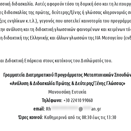
ωσσική διδασκαλία. Αυτές αφορούν τόσο τη δομική όσο και τη λειτουρ
ες διδασκαλίας της πρώτης, δεύτερης/ξένης ή γλώσσας κληρονομιάς 
εις ενηλίκων κ.τ.λ.), γεγονός που αποτελεί καινοτομία του προγράμμ
στην ανάλυση και τη διδακτική γλωσσικών φαινομένων και κειμένων τό
η διδακτική της Ελληνικής και άλλων γλωσσών της ΝΑ Μεσογείου (ενδ
και Διδακτική Επάρκεια στους κατόχους του Διπλώματός του.
Γραμματεία Διατμηματικού Προγράμματος Μεταπτυχιακών Σπουδώ
«Ανάλυση & Διδασκαλία Πρώτης & Δεύτερης/Ξένης Γλώσσας»
Μανουσάκη Ευτυχία
Τηλέφωνο
: +30 22410 99060
email
:
Rh
*************
@
****
an.gr
Ώρες κοινού
: Καθημερινά από τις 08:30 έως τις 13:30