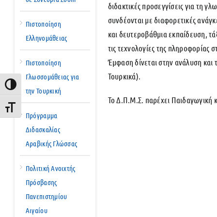
διδακτικές προσεγγίσεις για τη γλ
συνδέονται με διαφορετικές ανάγκ
Πιστοποίηση
και δευτεροβάθμια εκπαίδευση, τάξ
Ελληνομάθειας
τις τεχνολογίες της πληροφορίας 
Έμφαση δίνεται στην ανάλυση και τ
Πιστοποίηση
Τουρκικά).
Γλωσσομάθειας για
Εναλλαγή Υψηλής Αντίθεσης
την Τουρκική
Το Δ.Π.Μ.Σ. παρέχει Παιδαγωγική 
Εναλλαγή Μεγέθους Γραμμάτων
Πρόγραμμα
Διδασκαλίας
Αραβικής Γλώσσας
Πολιτική Ανοιχτής
Πρόσβασης
Πανεπιστημίου
Αιγαίου