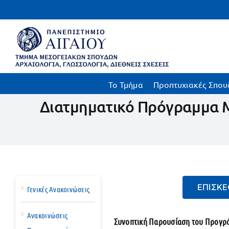
Μετάβαση
στο
περιεχόμενο
To Τμήμα
Προπτυχιακές Σπου
Διατμηματικό Πρόγραμμα 
ΕΠΙΣΚΕ
Γενικές Ανακοινώσεις
Ανακοινώσεις
Συνοπτική Παρουσίαση του Προγρ