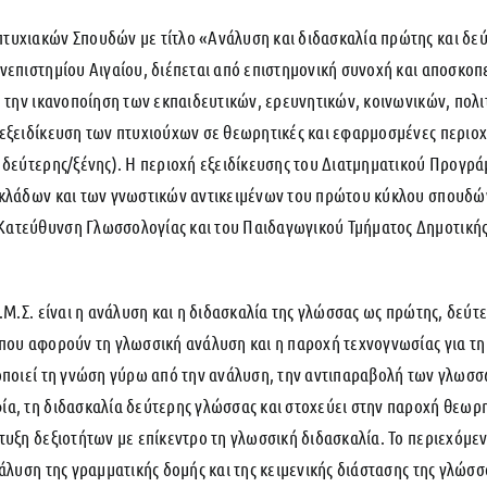
τυχιακών Σπουδών με τίτλο «Ανάλυση και διδασκαλία πρώτης και δε
νεπιστημίου Αιγαίου, διέπεται από επιστημονική συνοχή και αποσκοπ
, την ικανοποίηση των εκπαιδευτικών, ερευνητικών, κοινωνικών, πολ
εξειδίκευση των πτυχιούχων σε θεωρητικές και εφαρμοσμένες περιοχέ
, δεύτερης/ξένης). Η περιοχή εξειδίκευσης του Διατμηματικού Προγ
 κλάδων και των γνωστικών αντικειμένων του πρώτου κύκλου σπουδώ
ατεύθυνση Γλωσσολογίας και του Παιδαγωγικού Τμήματος Δημοτικής Ε
.Μ.Σ. είναι η ανάλυση και η διδασκαλία της γλώσσας ως πρώτης, δεύτε
που αφορούν τη γλωσσική ανάλυση και η παροχή τεχνογνωσίας για τη
οποιεί τη γνώση γύρω από την ανάλυση, την αντιπαραβολή των γλωσσ
ία, τη διδασκαλία δεύτερης γλώσσας και στοχεύει στην παροχή θεωρ
τυξη δεξιοτήτων με επίκεντρο τη γλωσσική διδασκαλία. Το περιεχόμε
άλυση της γραμματικής δομής και της κειμενικής διάστασης της γλώσσα