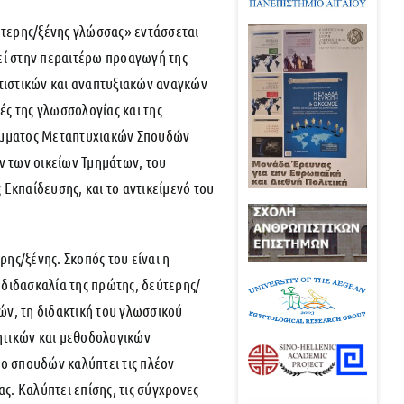
ύτερης/ξένης γλώσσας» εντάσσεται
εί στην περαιτέρω προαγωγή της
ιτιστικών και αναπτυξιακών αναγκών
ς της γλωσσολογίας και της
ράμματος Μεταπτυχιακών Σπουδών
ν των οικείων Τμημάτων, του
κπαίδευσης, και το αντικείμενό του
ρης/ξένης. Σκοπός του είναι η
 διδασκαλία της πρώτης, δεύτερης/
ών, τη διδακτική του γλωσσικού
ητικών και μεθοδολογικών
νο σπουδών καλύπτει τις πλέον
ς. Καλύπτει επίσης, τις σύγχρονες