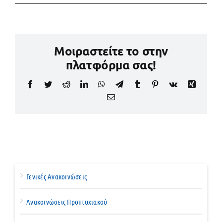
Μοιραστείτε το στην
πλατφόρμα σας!
Facebook
Twitter
Reddit
LinkedIn
WhatsApp
Telegram
Tumblr
Pinterest
Vk
Xing
Email
Γενικές Ανακοινώσεις
Ανακοινώσεις Προπτυχιακού