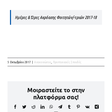
Ημέρες & Ώρες Ακρόασης Φοιτητών/-τριών 2017-18
5 Οκτωβρίου 2017
|
Ανακοινώσεις
,
Προπτυχιακές Σπουδές
Μοιραστείτε το στην
πλατφόρμα σας!
Facebook
Twitter
Reddit
LinkedIn
WhatsApp
Telegram
Tumblr
Pinterest
Vk
Xing