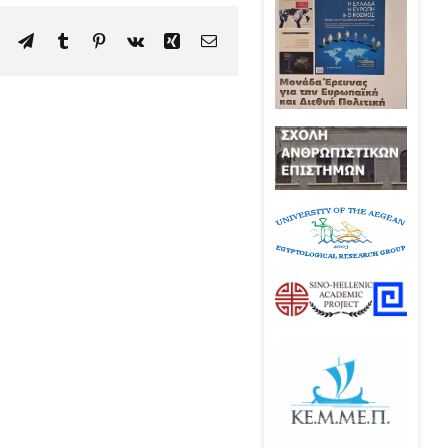
edIn
WhatsApp
Telegram
Tumblr
Pinterest
Vk
Xing
Email