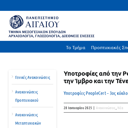
Μετάβαση
στο
περιεχόμενο
To Τμήμα
Προπτυχιακές Σπ
Υποτροφίες από την P
Γενικές Ανακοινώσεις
την Ίμβρο και την Τέ
Ανακοινώσεις
Υποτροφίες PeopleCert – 3ος κύκλ
Προπτυχιακού
28 Ιανουαρίου 2025
|
Ανακοινώσεις
,
Νέα
Ανακοινώσεις
Μεταπτυχιακών