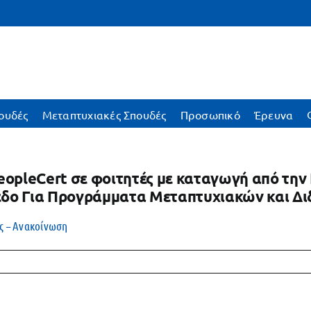
ουδές
Μεταπτυχιακές Σπουδές
Προσωπικό
Έρευνα
eopleCert σε φοιτητές με καταγωγή από τη
νεδο Για Προγράμματα Μεταπτυχιακών και 
ος – Ανακοίνωση