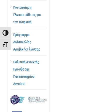
Πιστοποίηση
Γλωσσομάθειας για
την Τουρκική
Εναλλαγή Υψηλής Αντίθεσης
Πρόγραμμα
Διδασκαλίας
Εναλλαγή Μεγέθους Γραμμάτων
Αραβικής Γλώσσας
Πολιτική Ανοιχτής
Πρόσβασης
Πανεπιστημίου
Αιγαίου