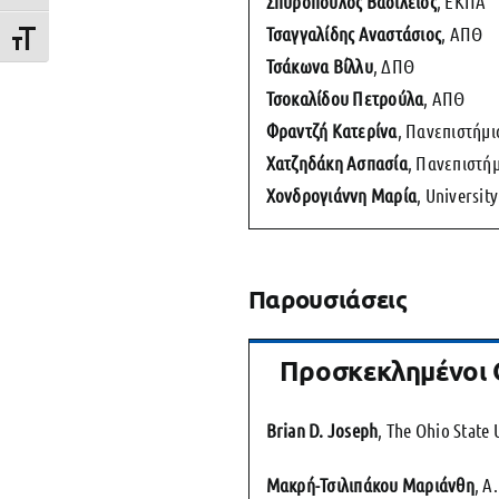
Σπυρόπουλος Βασίλειος
, ΕΚΠΑ
Τσαγγαλίδης Αναστάσιος
, ΑΠΘ
Εναλλαγή Μεγέθους Γραμμάτων
Τσάκωνα Βίλλυ
, ΔΠΘ
Τσοκαλίδου Πετρούλα
, ΑΠΘ
Φραντζή Κατερίνα
, Πανεπιστήμι
Χατζηδάκη Ασπασία
, Πανεπιστή
Χονδρογιάννη Μαρία
, Universit
Παρουσιάσεις
Προσκεκλημένοι 
Brian D. Joseph
, The Ohio State 
Μακρή-Τσιλιπάκου Μαριάνθη
, Α