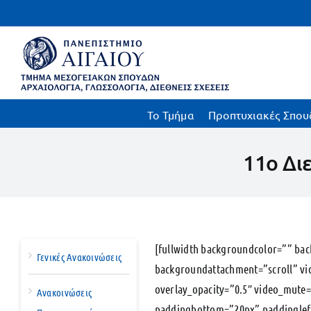
Μετάβαση
στο
περιεχόμενο
To Τμήμα
Προπτυχιακές Σπου
11ο Δι
[fullwidth backgroundcolor=”” ba
Γενικές Ανακοινώσεις
backgroundattachment=”scroll” v
overlay_opacity=”0.5″ video_mute
Ανακοινώσεις
paddingbottom=”20px” paddinglef