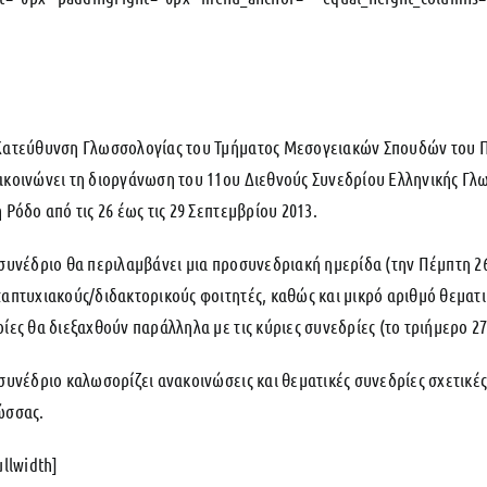
Κατεύθυνση Γλωσσολογίας του Τμήματος Μεσογειακών Σπουδών του Π
ακοινώνει τη διοργάνωση του 11ου Διεθνούς Συνεδρίου Ελληνικής Γλω
 Ρόδο από τις 26 έως τις 29 Σεπτεμβρίου 2013.
 συνέδριο θα περιλαμβάνει μια προσυνεδριακή ημερίδα (την Πέμπτη 26
ταπτυχιακούς/διδακτορικούς φοιτητές, καθώς και μικρό αριθμό θεματ
ίες θα διεξαχθούν παράλληλα με τις κύριες συνεδρίες (το τριήμερο 27
συνέδριο καλωσορίζει ανακοινώσεις και θεματικές συνεδρίες σχετικές
ώσσας.
ullwidth]