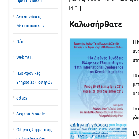
Προπτυχιακού
id=””]
Ανακοινώσεις
Καλωσήρθατε
Μεταπτυχιακών
Νέα
Η 
αν
Webmail
στη
Ηλεκτρονικές
Το
Υπηρεσίες Φοιτητών
με
οπο
eclass
Το 
Aegean Moodle
γλ
Οδηγίες Συμμετοχής
[/f
σε Συνεδρία Zoom