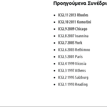
Προηγούμενα Συνέδρ
ICGL11 2013 Rhodes
ICGL10 2011 Komotini
ICGL9 2009 Chicago
ICGL8 2007 Ioannina
ICGL7 2005 York
ICGL6 2003 Rethimno
ICGL5 2001 Paris
ICGL4 1999 Nicosia
ICGL3 1997 Athens
ICGL2 1995 Salzburg
ICGL1 1993 Reading