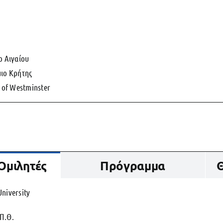
ο Αιγαίου
μιο Κρήτης
y of Westminster
Ομιλητές
Πρόγραμμα
Θ
University
.Π.Θ.