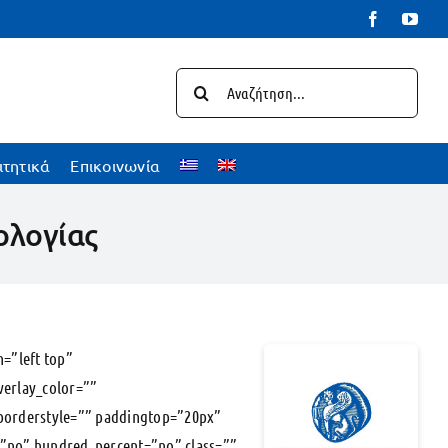
Facebook
You
Αναζήτηση
για:
ιτητικά
Επικοινωνία
ολογίας
=”left top”
erlay_color=””
 borderstyle=”” paddingtop=”20px”
”no” hundred_percent=”no” class=””