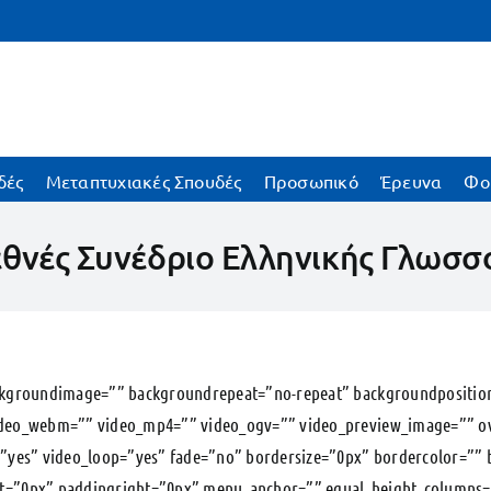
δές
Μεταπτυχιακές Σπουδές
Προσωπικό
Έρευνα
Φο
εθνές Συνέδριο Ελληνικής Γλωσσ
ckgroundimage=”” backgroundrepeat=”no-repeat” backgroundposition
ideo_webm=”” video_mp4=”” video_ogv=”” video_preview_image=”” ov
=”yes” video_loop=”yes” fade=”no” bordersize=”0px” bordercolor=””
t=”0px” paddingright=”0px” menu_anchor=”” equal_height_columns=