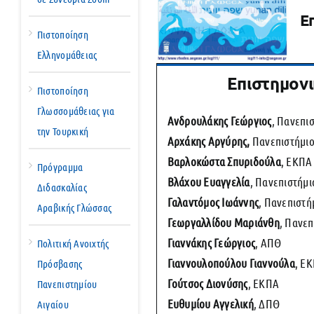
Ε
Πιστοποίηση
Ελληνομάθειας
Επιστημονι
Πιστοποίηση
Γλωσσομάθειας για
Ανδρουλάκης Γεώργιος
, Πανεπι
την Τουρκική
Αρχάκης Αργύρης,
Πανεπιστήμι
Βαρλοκώστα Σπυριδούλα
, ΕΚΠΑ
Πρόγραμμα
Βλάχου Ευαγγελία
, Πανεπιστήμι
Διδασκαλίας
Γαλαντόμος Ιωάννης
, Πανεπιστή
Αραβικής Γλώσσας
Γεωργαλλίδου Μαριάνθη
, Πανεπ
Γιαννάκης Γεώργιος
, ΑΠΘ
Πολιτική Ανοιχτής
Γιαννουλοπούλου Γιαννούλα
, Ε
Πρόσβασης
Γούτσος Διονύσης
, ΕΚΠΑ
Πανεπιστημίου
Ευθυμίου Αγγελική
, ΔΠΘ
Αιγαίου