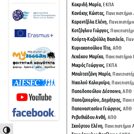
Κακριδή Μαρία
, ΕΚΠΑ
Κανάκης Κώστας
, Πανεπιστήμιο
Καραντζόλα Ελένη
, Πανεπιστήμι
Κοτζόγλου Γιώργος
, Πανεπιστήμ
Κούρτη-Καζούλλη Βασιλεία
, Παν
Κυριακοπούλου Τίτα
, ΑΠΘ
Λεκάκου Μαρίκα
, Πανεπιστήμιο
Μικρός Γεώργιος
, ΕΚΠΑ
Μπαλτατζάνη Μαρία
, Πανεπιστή
Νικολού Καλομοίρα
, Πανεπιστήμ
Παπαδοπούλου Δέσποινα
, ΑΠΘ
Παπαζαχαρίου, Δημήτρης
, Πανε
Παπαναστασίου Γεώργιος
, ΑΠΘ
Ρεβυθιάδου Ανθή
, ΑΠΘ
Σκούρτου Ελένη
, Πανεπιστήμιο 
Εναλλαγή Υψηλής Αντίθεσης