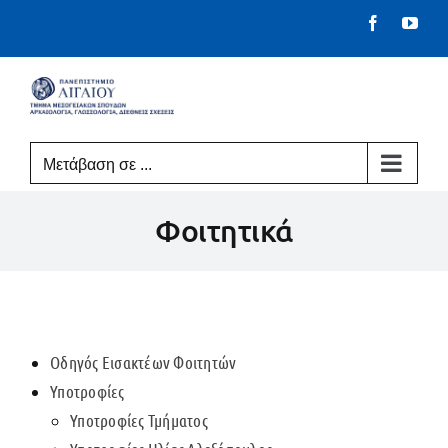
Μετάβαση
Facebook
You
στο
περιεχόμενο
Μετάβαση σε ...
Φοιτητικά
Οδηγός Εισακτέων Φοιτητών
Υποτροφίες
Υποτροφίες Τμήματος