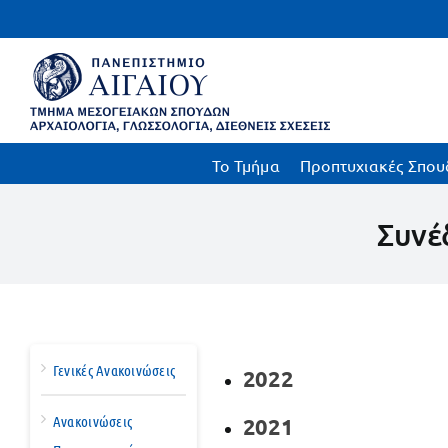
Μετάβαση
στο
περιεχόμενο
To Τμήμα
Προπτυχιακές Σπου
Συνέ
Γενικές Ανακοινώσεις
2022
Ανακοινώσεις
2021