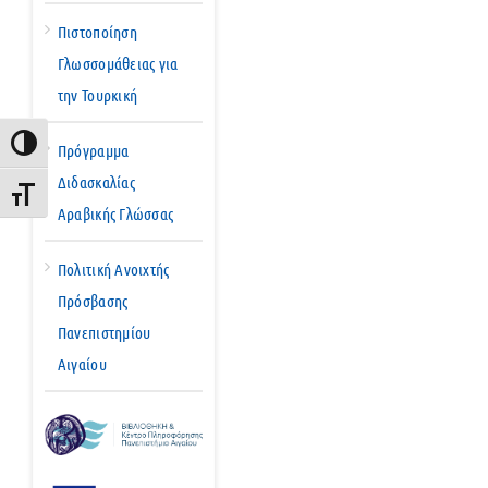
Πιστοποίηση
Γλωσσομάθειας για
την Τουρκική
Εναλλαγή Υψηλής Αντίθεσης
Πρόγραμμα
Διδασκαλίας
Εναλλαγή Μεγέθους Γραμμάτων
Αραβικής Γλώσσας
Πολιτική Ανοιχτής
Πρόσβασης
Πανεπιστημίου
Αιγαίου