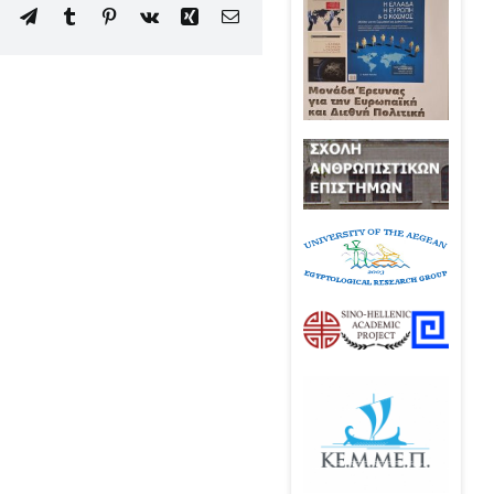
edIn
WhatsApp
Telegram
Tumblr
Pinterest
Vk
Xing
Email