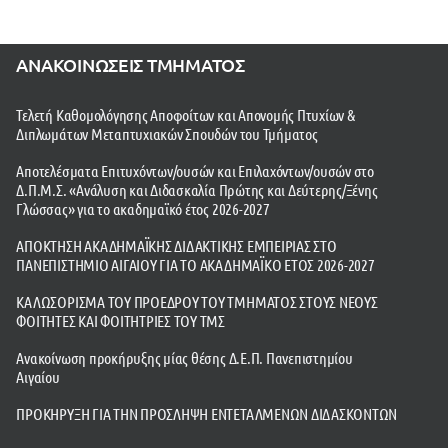
ΑΝΑΚΟΙΝΩΣΕΙΣ ΤΜΗΜΑΤΟΣ
Τελετή Καθομολόγησης Αποφοίτων και Απονομής Πτυχίων &
Διπλωμάτων Μεταπτυχιακών Σπουδών του Τμήματος
Αποτελέσματα Επιτυχόντων/ουσών και Επιλαχόντων/ουσών στο
Δ.Π.Μ.Σ. «Ανάλυση και Διδασκαλία Πρώτης και Δεύτερης/Ξένης
Γλώσσας» για το ακαδημαϊκό έτος 2026-2027
ΑΠΟΚΤΗΣΗ ΑΚΑΔΗΜΑΪΚΗΣ ΔΙΔΑΚΤΙΚΗΣ ΕΜΠΕΙΡΙΑΣ ΣΤΟ
ΠΑΝΕΠΙΣΤΗΜΙΟ ΑΙΓΑΙΟΥ ΓΙΑ ΤΟ ΑΚΑΔΗΜΑΪΚΟ ΕΤΟΣ 2026-2027
ΚΑΛΩΣΟΡΙΣΜΑ ΤΟΥ ΠΡΟΕΔΡΟΥ ΤΟΥ ΤΜΗΜΑΤΟΣ ΣΤΟΥΣ ΝΕΟΥΣ
ΦΟΙΤΗΤΕΣ ΚΑΙ ΦΟΙΤΗΤΡΙΕΣ ΤΟΥ ΤΜΣ
Ανακοίνωση προκήρυξης μίας θέσης Δ.Ε.Π. Πανεπιστημίου
Αιγαίου
ΠΡΟΚΗΡΥΞΗ ΓΙΑ ΤΗΝ ΠΡΟΣΛΗΨΗ ΕΝΤΕΤΑΛΜΕΝΩΝ ΔΙΔΑΣΚΟΝΤΩΝ