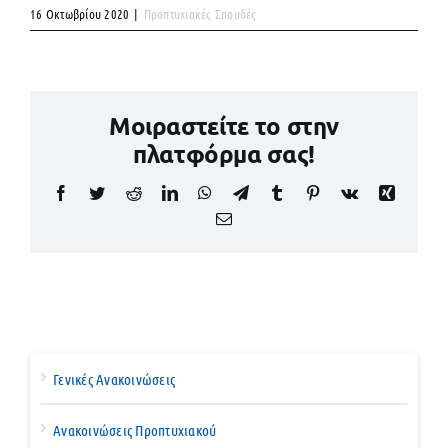
16 Οκτωβρίου 2020
|
Προπτυχιακές Σπουδές
Μοιραστείτε το στην
πλατφόρμα σας!
Facebook
Twitter
Reddit
LinkedIn
WhatsApp
Telegram
Tumblr
Pinterest
Vk
Xing
Email
Γενικές Ανακοινώσεις
Ανακοινώσεις Προπτυχιακού