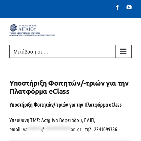
Μετάβαση
Facebook
You
στο
περιεχόμενο
Μετάβαση σε ...
Υποστήριξη Φοιτητών/-τριών για την
Πλατφόρμα eClass
Υποστήριξη Φοιτητών/-τριών για την Πλατφόρμα eClass
Υπεύθυνη ΤΜΣ: Ασημίνα Βαφειάδου, ΕΔΙΠ,
email:
va
******
@
***********
an.gr
, τηλ. 2241099386