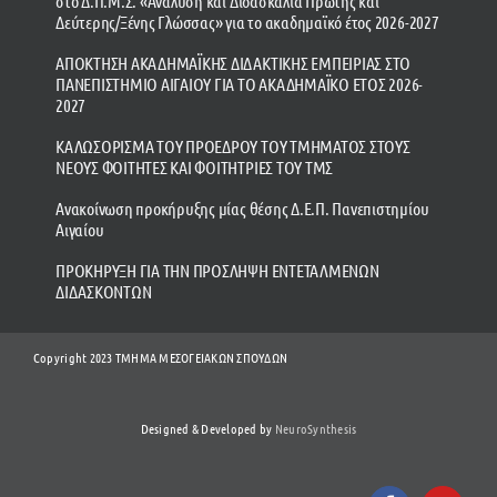
στο Δ.Π.Μ.Σ. «Ανάλυση και Διδασκαλία Πρώτης και
Δεύτερης/Ξένης Γλώσσας» για το ακαδημαϊκό έτος 2026-2027
ΑΠΟΚΤΗΣΗ ΑΚΑΔΗΜΑΪΚΗΣ ΔΙΔΑΚΤΙΚΗΣ ΕΜΠΕΙΡΙΑΣ ΣΤΟ
ΠΑΝΕΠΙΣΤΗΜΙΟ ΑΙΓΑΙΟΥ ΓΙΑ ΤΟ ΑΚΑΔΗΜΑΪΚΟ ΕΤΟΣ 2026-
2027
ΚΑΛΩΣΟΡΙΣΜΑ ΤΟΥ ΠΡΟΕΔΡΟΥ ΤΟΥ ΤΜΗΜΑΤΟΣ ΣΤΟΥΣ
ΝΕΟΥΣ ΦΟΙΤΗΤΕΣ ΚΑΙ ΦΟΙΤΗΤΡΙΕΣ ΤΟΥ ΤΜΣ
Ανακοίνωση προκήρυξης μίας θέσης Δ.Ε.Π. Πανεπιστημίου
Αιγαίου
ΠΡΟΚΗΡΥΞΗ ΓΙΑ ΤΗΝ ΠΡΟΣΛΗΨΗ ΕΝΤΕΤΑΛΜΕΝΩΝ
ΔΙΔΑΣΚΟΝΤΩΝ
Copyright 2023 ΤΜΗΜΑ ΜΕΣΟΓΕΙΑΚΩΝ ΣΠΟΥΔΩΝ
Designed & Developed by
NeuroSynthesis