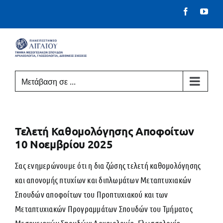
Μετάβαση
Facebook
You
στο
περιεχόμενο
Μετάβαση σε ...
Τελετή Καθομολόγησης Αποφοίτων
10 Νοεμβρίου 2025
Σας ενημερώνουμε ότι η δια ζώσης τελετή καθομολόγησης
και απονομής πτυχίων και διπλωμάτων Μεταπτυχιακών
Σπουδών αποφοίτων του Προπτυχιακού και των
Μεταπτυχιακών Προγραμμάτων Σπουδών του Τμήματος
Μεσογειακών Σπουδών: Αρχαιολογία, Γλωσσολογία,