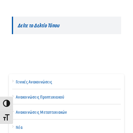
Δείτε το Δελτίο Τύπου
Γενικές Ανακοινώσεις
Ανακοινώσεις Προπτυχιακού
Εναλλαγή Υψηλής Αντίθεσης
Ανακοινώσεις Μεταπτυχιακών
Εναλλαγή Μεγέθους Γραμμάτων
Νέα