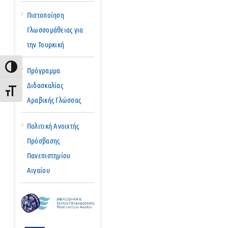
Πιστοποίηση
Γλωσσομάθειας για
την Τουρκική
Εναλλαγή Υψηλής Αντίθεσης
Πρόγραμμα
Διδασκαλίας
Εναλλαγή Μεγέθους Γραμμάτων
Αραβικής Γλώσσας
Πολιτική Ανοιχτής
Πρόσβασης
Πανεπιστημίου
Αιγαίου