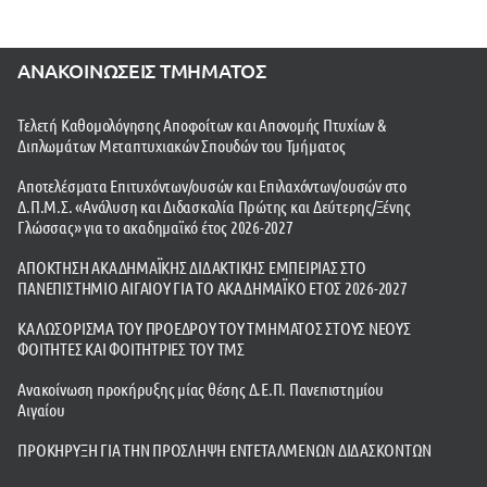
ΑΝΑΚΟΙΝΩΣΕΙΣ ΤΜΗΜΑΤΟΣ
Τελετή Καθομολόγησης Αποφοίτων και Απονομής Πτυχίων &
Διπλωμάτων Μεταπτυχιακών Σπουδών του Τμήματος
Αποτελέσματα Επιτυχόντων/ουσών και Επιλαχόντων/ουσών στο
Δ.Π.Μ.Σ. «Ανάλυση και Διδασκαλία Πρώτης και Δεύτερης/Ξένης
Γλώσσας» για το ακαδημαϊκό έτος 2026-2027
ΑΠΟΚΤΗΣΗ ΑΚΑΔΗΜΑΪΚΗΣ ΔΙΔΑΚΤΙΚΗΣ ΕΜΠΕΙΡΙΑΣ ΣΤΟ
ΠΑΝΕΠΙΣΤΗΜΙΟ ΑΙΓΑΙΟΥ ΓΙΑ ΤΟ ΑΚΑΔΗΜΑΪΚΟ ΕΤΟΣ 2026-2027
ΚΑΛΩΣΟΡΙΣΜΑ ΤΟΥ ΠΡΟΕΔΡΟΥ ΤΟΥ ΤΜΗΜΑΤΟΣ ΣΤΟΥΣ ΝΕΟΥΣ
ΦΟΙΤΗΤΕΣ ΚΑΙ ΦΟΙΤΗΤΡΙΕΣ ΤΟΥ ΤΜΣ
Ανακοίνωση προκήρυξης μίας θέσης Δ.Ε.Π. Πανεπιστημίου
Αιγαίου
ΠΡΟΚΗΡΥΞΗ ΓΙΑ ΤΗΝ ΠΡΟΣΛΗΨΗ ΕΝΤΕΤΑΛΜΕΝΩΝ ΔΙΔΑΣΚΟΝΤΩΝ