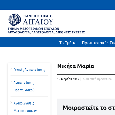
Μετάβαση
στο
περιεχόμενο
To Τμήμα
Προπτυχιακές Σπ
Νικήτα Μαρία
Γενικές Ανακοινώσεις
19 Μαρτίου 2015
|
Διοικητικό Προσωπικό
Ανακοινώσεις
Προπτυχιακού
Ανακοινώσεις
Μοιραστείτε το σ
Μεταπτυχιακών