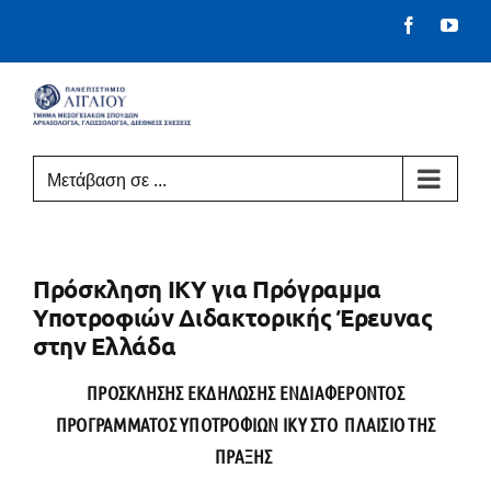
Μετάβαση
Facebook
You
στο
περιεχόμενο
Μετάβαση σε ...
Πρόσκληση ΙΚΥ για Πρόγραμμα
Υποτροφιών Διδακτορικής Έρευνας
στην Ελλάδα
ΠΡΟΣΚΛΗΣΗΣ ΕΚΔΗΛΩΣΗΣ ΕΝΔΙΑΦΕΡΟΝΤΟΣ
ΠΡΟΓΡΑΜΜΑΤΟΣ ΥΠΟΤΡΟΦΙΩΝ ΙΚΥ ΣΤΟ ΠΛΑΙΣΙΟ ΤΗΣ
ΠΡΑΞΗΣ