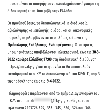
προκειμένου οι υποψήφιοι να ολοκληρώσουν έγκαιρα τη
διδακτορική τους διατριβή στην Ελλάδα.
Οι προϋποθέσεις, τα δικαιολογητικά, η διαδικασία
αξιολόγησης και επιλογής, οι όροι και οι οικονομικές
παροχές περιλαμβάνονται στο πλήρες κείμενο της
Πρόσκλησης Εκδήλωσης Ενδιαφέροντος
. Οι αιτήσεις
υποψηφιότητας υποβάλλονται, ηλεκτρονικά, έως τις
30-3-
2022 και ώρα Ελλάδος 17:00
στη διαδικτυακή διεύθυνση
https://ams.iky.gr/ και στη συνέχεια θα αποσταλούν
ταχυδρομικά στο ΙΚΥ τα δικαιολογητικά του ΚΕΦ. Γ, παρ.3
της πρόσκλησης έως τις
9-4-2022.
Πληροφορίες παρέχονται από το Τμήμα Διαγωνισμών του
Ι.Κ.Υ. στο mail
di
*********
@
*
ky.gr
, καθώς και στα
τηλέφωνα 2103726-395, -353, -345, -326, -324 και -346.