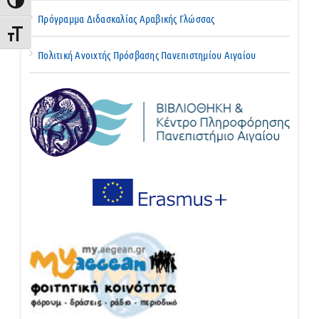
Εναλλαγή Υψηλής Αντίθεσης
Πρόγραμμα Διδασκαλίας Αραβικής Γλώσσας
Εναλλαγή Μεγέθους Γραμμάτων
Πολιτική Ανοιχτής Πρόσβασης Πανεπιστημίου Αιγαίου