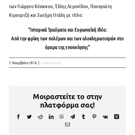
των Γιώργου Κόκκινου, Έλλης Λεμονίδου, Παναγιώτη
Κιμουρτζή και Σωτήρη Ντάλη με τίτλο:
“Ιστορικά Τραύματα και Ευρωπαϊκή Ιδέα:
Από την φρίκη των πολέμων και των ολοκληρωτισμών στο
όραμα της ενοποίησης”
3 Νοεμβρίου 2016
|
Ανακοινώσεις
Μοιραστείτε το στην
πλατφόρμα σας!
Facebook
Twitter
Reddit
LinkedIn
WhatsApp
Telegram
Tumblr
Pinterest
Vk
Xing
Email