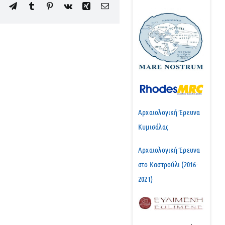
edIn
WhatsApp
Telegram
Tumblr
Pinterest
Vk
Xing
Email
Αρχαιολογική Έρευνα
Κυμισάλας
Αρχαιολογική Έρευνα
στο Καστρούλι (2016-
2021)