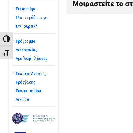
Μοιραστείτε το σ
Πιστοποίηση
Γλωσσομάθειας για
την Τουρκική
Εναλλαγή Υψηλής Αντίθεσης
Πρόγραμμα
Διδασκαλίας
Εναλλαγή Μεγέθους Γραμμάτων
Αραβικής Γλώσσας
Πολιτική Ανοιχτής
Πρόσβασης
Πανεπιστημίου
Αιγαίου