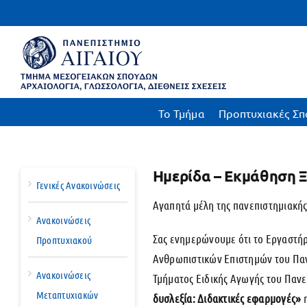
Μετάβαση
στο
περιεχόμενο
To Τμήμα
Προπτυχιακές Σπ
Ημερίδα – Εκμάθηση 
Γενικές Ανακοινώσεις
Αγαπητά μέλη της πανεπιστημιακής
Ανακοινώσεις
Σας ενημερώνουμε ότι το Εργαστή
Προπτυχιακού
Ανθρωπιστικών Επιστημών του Παν
Ανακοινώσεις
Τμήματος Ειδικής Αγωγής του Παν
Μεταπτυχιακών
δυσλεξία: Διδακτικές εφαρμογές»
π