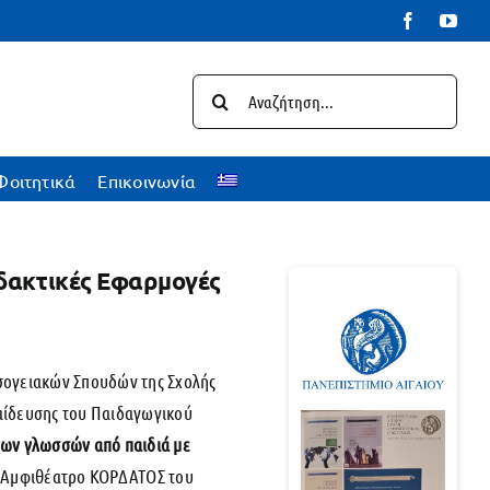
Facebook
You
Αναζήτηση
για:
Φοιτητικά
Επικοινωνία
δακτικές Εφαρμογές
σογειακών Σπουδών της Σχολής
αίδευσης του Παιδαγωγικού
ων γλωσσών από παιδιά με
το Αμφιθέατρο ΚΟΡΔΑΤΟΣ του