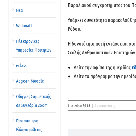
Παραλιακού συγκροτήματος του Πα
Νέα
Υπάρχει δυνατότητα παρακολούθησ
Webmail
Ρόδου.
Ηλεκτρονικές
Η δυνατότητα αυτή εντάσσεται στο
Υπηρεσίες Φοιτητών
Σχολής Ανθρωπιστικών Επιστημών
eclass
Δείτε την αφίσα της ημερίδας
ε
Δείτε το πρόγραμμα την ημερίδ
Aegean Moodle
Οδηγίες Συμμετοχής
σε Συνεδρία Zoom
1 Ιουνίου 2016
|
Ανακοινώσεις
Πιστοποίηση
Ελληνομάθειας