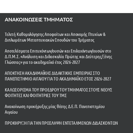
ΑΝΑΚΟΙΝΩΣΕΙΣ ΤΜΗΜΑΤΟΣ
Τελετή Καθομολόγησης Αποφοίτων και Απονομής Πτυχίων &
Διπλωμάτων Μεταπτυχιακών Σπουδών του Τμήματος
Αποτελέσματα Επιτυχόντων/ουσών και Επιλαχόντων/ουσών στο
Δ.Π.Μ.Σ. «Ανάλυση και Διδασκαλία Πρώτης και Δεύτερης/Ξένης
Γλώσσας» για το ακαδημαϊκό έτος 2026-2027
ΑΠΟΚΤΗΣΗ ΑΚΑΔΗΜΑΪΚΗΣ ΔΙΔΑΚΤΙΚΗΣ ΕΜΠΕΙΡΙΑΣ ΣΤΟ
ΠΑΝΕΠΙΣΤΗΜΙΟ ΑΙΓΑΙΟΥ ΓΙΑ ΤΟ ΑΚΑΔΗΜΑΪΚΟ ΕΤΟΣ 2026-2027
ΚΑΛΩΣΟΡΙΣΜΑ ΤΟΥ ΠΡΟΕΔΡΟΥ ΤΟΥ ΤΜΗΜΑΤΟΣ ΣΤΟΥΣ ΝΕΟΥΣ
ΦΟΙΤΗΤΕΣ ΚΑΙ ΦΟΙΤΗΤΡΙΕΣ ΤΟΥ ΤΜΣ
Ανακοίνωση προκήρυξης μίας θέσης Δ.Ε.Π. Πανεπιστημίου
Αιγαίου
ΠΡΟΚΗΡΥΞΗ ΓΙΑ ΤΗΝ ΠΡΟΣΛΗΨΗ ΕΝΤΕΤΑΛΜΕΝΩΝ ΔΙΔΑΣΚΟΝΤΩΝ