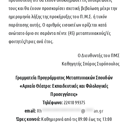
τους και θα έχουν προσκομίσει σχετική βεβαίωση μέχρι την
ημερομηνία λήξης της προκήρυξης του Π.Μ.Σ. ή τυχόν
παράτασης αυτής. Ο αριθμός εισακτέων ορίζεται κατά
ανώτατο όριο σε σαράντα πέντε (45) μεταπτυχιακούς/ές
φοιτητές/τριες ανά έτος.
Ο Διευθυντής του ΠΜΣ
Καθηγητής Σπύρος Συρόπουλος
Γραμματεία Προγράμματος Μεταπτυχιακών Σπουδών
«Αρχαίο Θέατρο: Εκπαιδευτικές και Φιλολογικές
Προσεγγίσεις»
Τηλέφωνο:
22410 99375
email:
Rh
*******************
@
****
an.gr
Ώρες κοινού:
Καθημερινά από τις 09:00 έως τις 13:00