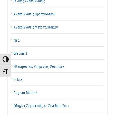
Γενικές Ανακοινώσεις
Ανακοινώσεις Προπτυχιακού
Ανακοινώσεις Μεταπτυχιακών
Νέα
Webmail
Εναλλαγή Υψηλής Αντίθεσης
Ηλεκτρονικές Υπηρεσίες Φοιτητών
Εναλλαγή Μεγέθους Γραμμάτων
eclass
Aegean Moodle
Οδηγίες Συμμετοχής σε Συνεδρία Zoom