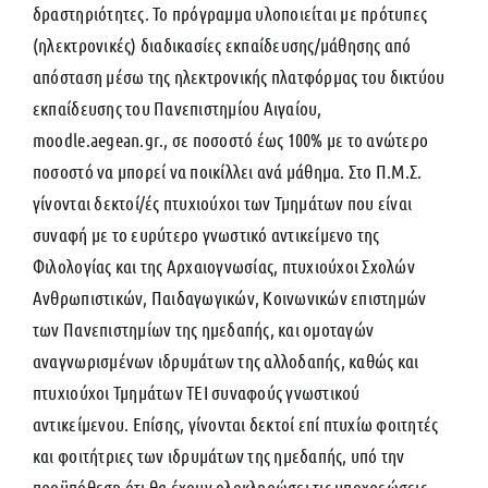
δραστηριότητες. Το πρόγραμμα υλοποιείται με πρότυπες
(ηλεκτρονικές) διαδικασίες εκπαίδευσης/μάθησης από
απόσταση μέσω της ηλεκτρονικής πλατφόρμας του δικτύου
εκπαίδευσης του Πανεπιστημίου Αιγαίου,
moodle.aegean.gr., σε ποσοστό έως 100% με το ανώτερο
ποσοστό να μπορεί να ποικίλλει ανά μάθημα. Στο Π.Μ.Σ.
γίνονται δεκτοί/ές πτυχιούχοι των Τμημάτων που είναι
συναφή με το ευρύτερο γνωστικό αντικείμενο της
Φιλολογίας και της Αρχαιογνωσίας, πτυχιούχοι Σχολών
Ανθρωπιστικών, Παιδαγωγικών, Κοινωνικών επιστημών
των Πανεπιστημίων της ημεδαπής, και ομοταγών
αναγνωρισμένων ιδρυμάτων της αλλοδαπής, καθώς και
πτυχιούχοι Τμημάτων ΤΕΙ συναφούς γνωστικού
αντικείμενου. Επίσης, γίνονται δεκτοί επί πτυχίω φοιτητές
και φοιτήτριες των ιδρυμάτων της ημεδαπής, υπό την
προϋπόθεση ότι θα έχουν ολοκληρώσει τις υποχρεώσεις