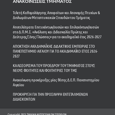
ΑΝΑΚΟΙΝΩΣΕΙΣ ΤΜΗΜΑΤΟΣ
Τελετή Καθομολόγησης Αποφοίτων και Απονομής Πτυχίων &
Διπλωμάτων Μεταπτυχιακών Σπουδών του Τμήματος
Αποτελέσματα Επιτυχόντων/ουσών και Επιλαχόντων/ουσών
στο Δ.Π.Μ.Σ. «Ανάλυση και Διδασκαλία Πρώτης και
Δεύτερης/Ξένης Γλώσσας» για το ακαδημαϊκό έτος 2026-2027
ΑΠΟΚΤΗΣΗ ΑΚΑΔΗΜΑΪΚΗΣ ΔΙΔΑΚΤΙΚΗΣ ΕΜΠΕΙΡΙΑΣ ΣΤΟ
ΠΑΝΕΠΙΣΤΗΜΙΟ ΑΙΓΑΙΟΥ ΓΙΑ ΤΟ ΑΚΑΔΗΜΑΪΚΟ ΕΤΟΣ 2026-
2027
ΚΑΛΩΣΟΡΙΣΜΑ ΤΟΥ ΠΡΟΕΔΡΟΥ ΤΟΥ ΤΜΗΜΑΤΟΣ ΣΤΟΥΣ
ΝΕΟΥΣ ΦΟΙΤΗΤΕΣ ΚΑΙ ΦΟΙΤΗΤΡΙΕΣ ΤΟΥ ΤΜΣ
Ανακοίνωση προκήρυξης μίας θέσης Δ.Ε.Π. Πανεπιστημίου
Αιγαίου
ΠΡΟΚΗΡΥΞΗ ΓΙΑ ΤΗΝ ΠΡΟΣΛΗΨΗ ΕΝΤΕΤΑΛΜΕΝΩΝ
ΔΙΔΑΣΚΟΝΤΩΝ
Copyright 2023 ΤΜΗΜΑ ΜΕΣΟΓΕΙΑΚΩΝ ΣΠΟΥΔΩΝ