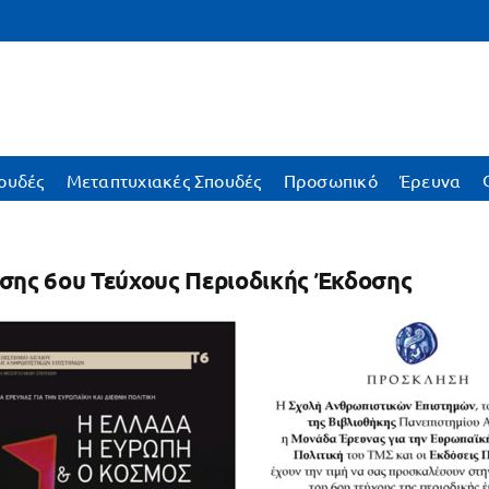
ουδές
Μεταπτυχιακές Σπουδές
Προσωπικό
Έρευνα
ης 6ου Τεύχους Περιοδικής Έκδοσης