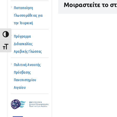
Μοιραστείτε το σ
Πιστοποίηση
Γλωσσομάθειας για
την Τουρκική
Εναλλαγή Υψηλής Αντίθεσης
Πρόγραμμα
Διδασκαλίας
Εναλλαγή Μεγέθους Γραμμάτων
Αραβικής Γλώσσας
Πολιτική Ανοιχτής
Πρόσβασης
Πανεπιστημίου
Αιγαίου