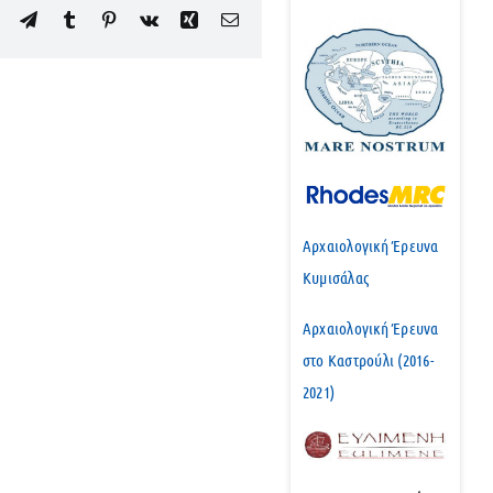
edIn
WhatsApp
Telegram
Tumblr
Pinterest
Vk
Xing
Email
Αρχαιολογική Έρευνα
Κυμισάλας
Αρχαιολογική Έρευνα
στο Καστρούλι (2016-
2021)