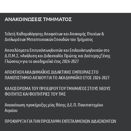
ΑΝΑΚΟΙΝΩΣΕΙΣ ΤΜΗΜΑΤΟΣ
Τελετή Καθομολόγησης Αποφοίτων και Απονομής Πτυχίων &
Διπλωμάτων Μεταπτυχιακών Σπουδών του Τμήματος
Αποτελέσματα Επιτυχόντων/ουσών και Επιλαχόντων/ουσών στο
Δ.Π.Μ.Σ. «Ανάλυση και Διδασκαλία Πρώτης και Δεύτερης/Ξένης
Γλώσσας» για το ακαδημαϊκό έτος 2026-2027
ΑΠΟΚΤΗΣΗ ΑΚΑΔΗΜΑΪΚΗΣ ΔΙΔΑΚΤΙΚΗΣ ΕΜΠΕΙΡΙΑΣ ΣΤΟ
ΠΑΝΕΠΙΣΤΗΜΙΟ ΑΙΓΑΙΟΥ ΓΙΑ ΤΟ ΑΚΑΔΗΜΑΪΚΟ ΕΤΟΣ 2026-2027
ΚΑΛΩΣΟΡΙΣΜΑ ΤΟΥ ΠΡΟΕΔΡΟΥ ΤΟΥ ΤΜΗΜΑΤΟΣ ΣΤΟΥΣ ΝΕΟΥΣ
ΦΟΙΤΗΤΕΣ ΚΑΙ ΦΟΙΤΗΤΡΙΕΣ ΤΟΥ ΤΜΣ
Ανακοίνωση προκήρυξης μίας θέσης Δ.Ε.Π. Πανεπιστημίου
Αιγαίου
ΠΡΟΚΗΡΥΞΗ ΓΙΑ ΤΗΝ ΠΡΟΣΛΗΨΗ ΕΝΤΕΤΑΛΜΕΝΩΝ ΔΙΔΑΣΚΟΝΤΩΝ