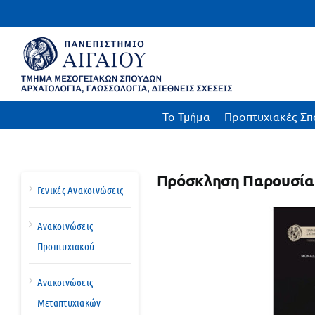
Μετάβαση
στο
περιεχόμενο
To Τμήμα
Προπτυχιακές Σπ
Πρόσκληση Παρουσίασ
Γενικές Ανακοινώσεις
Ανακοινώσεις
Προπτυχιακού
Ανακοινώσεις
Μεταπτυχιακών