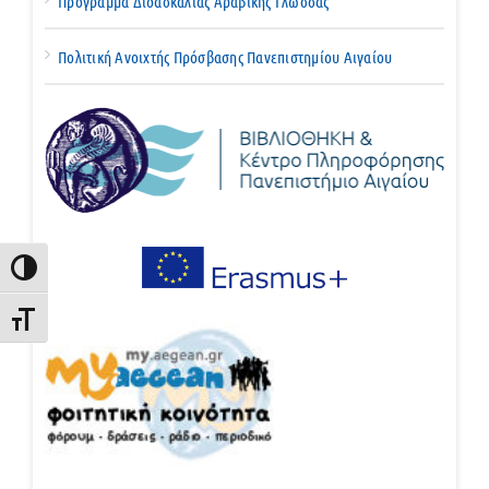
Πρόγραμμα Διδασκαλίας Αραβικής Γλώσσας
Πολιτική Ανοιχτής Πρόσβασης Πανεπιστημίου Αιγαίου
Εναλλαγή Υψηλής Αντίθεσης
Εναλλαγή Μεγέθους Γραμμάτων