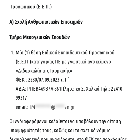
Προσωπικού (Ε.Ε.Π.)
Α) Σχολή Ανθρωπιστικών Επιστημών
Τμήμα Μεσογειακών Σπουδών
Μία (1) θέση Ειδικού Εκπαιδευτικού Προσωπικού
(Ε.Ε.Π.)κατηγορίας ΠΕ με γνωστικό αντικείμενο
«Διδασκαλία της Τουρκικής»
ΦΕΚ : 2280/07.09.2023 τ. Γ΄
ΑΔΑ: ΡΠΕΒ469Β7Λ-861Πληρ.: κα Σ. Χαλκιά Τηλ.: 22410
99317
email:
TM
*******
@
****
an.gr
Οι ενδιαφερόμενοι καλούνται να υποβάλουν την αίτηση
υποψηφιότητάς τους, καθώς και τα σχετικά νόμιμα
δικαιολογητικά που αναφέρονται στο ΦΕΚ της προκήρυξης,